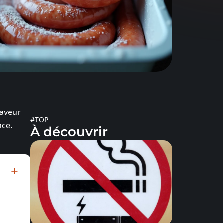
saveur
#TOP
nce.
À découvrir