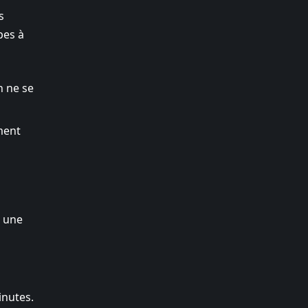
s
pes à
n ne se
ment
e une
inutes.