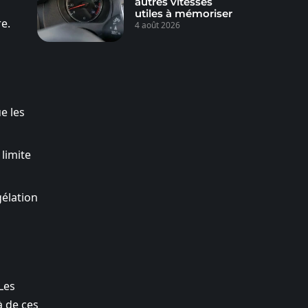
autres vitesses
utiles à mémoriser
e.
4 août 2026
e les
limite
gélation
Les
à de ces