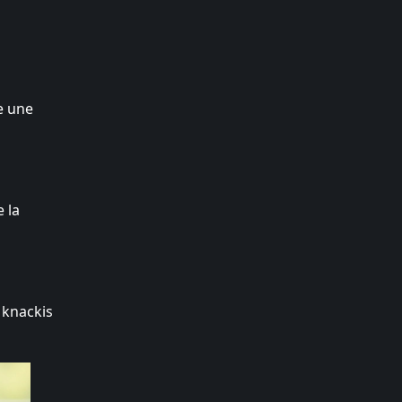
e une
 la
 knackis