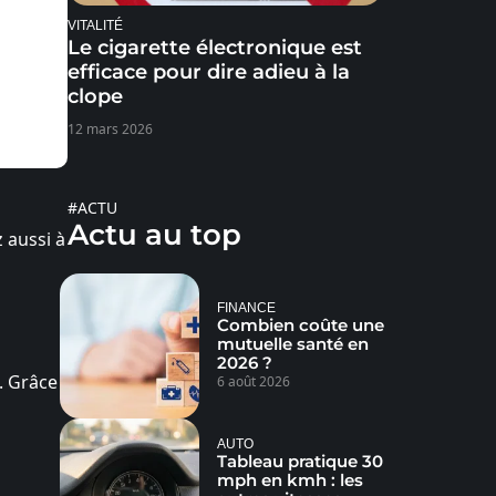
VITALITÉ
Le cigarette électronique est
efficace pour dire adieu à la
clope
12 mars 2026
#ACTU
Actu au top
z aussi à
FINANCE
Combien coûte une
mutuelle santé en
2026 ?
. Grâce
6 août 2026
AUTO
Tableau pratique 30
mph en kmh : les