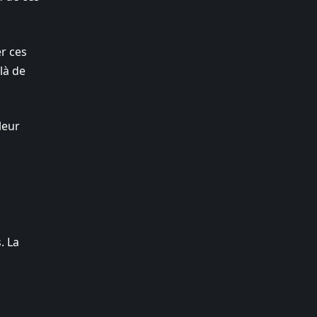
r ces
là de
leur
s
. La