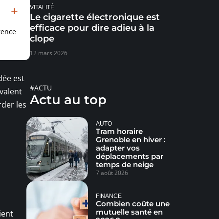
VITALITÉ
Le cigarette électronique est
efficace pour dire adieu à la
rence
clope
12 mars 2026
dée est
#ACTU
valent
Actu au top
rder les
AUTO
Tram horaire
Grenoble en hiver :
adapter vos
déplacements par
temps de neige
7 août 2026
FINANCE
Combien coûte une
mutuelle santé en
tient