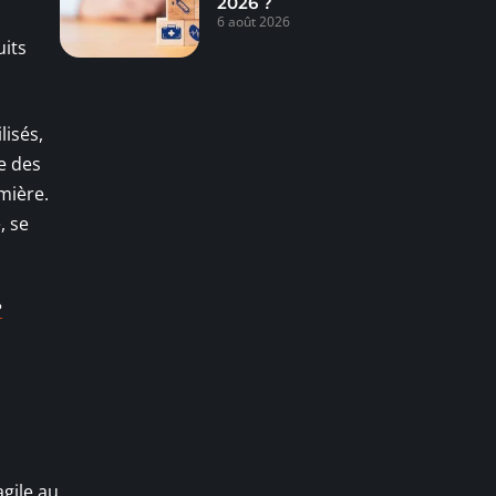
2026 ?
6 août 2026
uits
lisés,
e des
umière.
, se
?
agile au