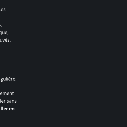
Les
,
que,
uvés.
gulière.
chement
ler sans
iller en