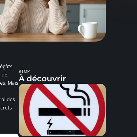
égâts.
#TOP
r de
À découvrir
ées. Mais
ral des
ncrets