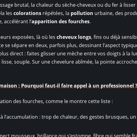
ssage brutal, la chaleur du sèche-cheveux ou du fer à lisser
ela les
colorations
répétées, la
pollution
urbaine, des prod
 accélérant l’
apparition des fourches
.
ueurs exposées, là où les
cheveux longs
, fins ou déjà sensibi
te se sépare en deux, parfois plus, dessinant l’aspect typiqu
plus direct : faites glisser une mèche entre vos doigts à la l
 lisse, souple. Sur une chevelure abîmée, la pointe accroche
maison : Pourquoi faut-il faire appel à un professionnel 
ation des fourches, comme le montre cette liste :
à l’accumulation : trop de chaleur, des gestes brusques, un
spect mousseux, brillance qui s’estompe, fibre qui semble fr