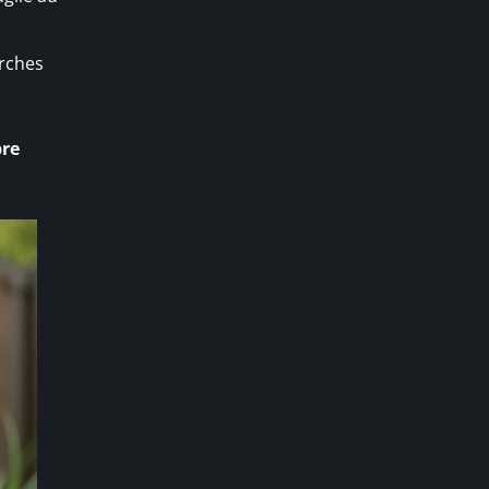
urches
bre