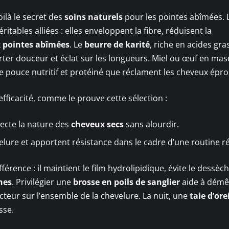
oilà le secret des
soins naturels
pour les pointes abîmées. 
éritables alliées : elles enveloppent la fibre, réduisent la
x
pointes abîmées
. Le
beurre de karité
, riche en acides gras
er douceur et éclat sur les longueurs. Miel ou œuf en mas
e pouce nutritif et protéiné que réclament les cheveux épro
efficacité, comme le prouve cette sélection :
pecte la nature des
cheveux secs
sans alourdir.
elure et apportent résistance dans le cadre d’une routine ré
ifférence : il maintient le film hydrolipidique, évite le dessè
hes
. Privilégier une
brosse en poils de sanglier
aide à démê
cteur sur l’ensemble de la chevelure. La nuit, une
taie d’ore
sse.