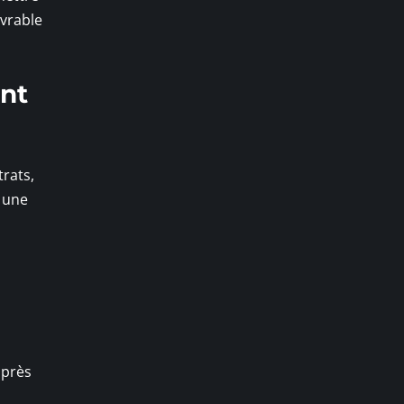
ivrable
ant
rats,
 une
après