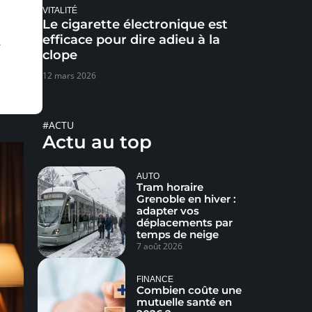
VITALITÉ
Le cigarette électronique est
efficace pour dire adieu à la
r
clope
12 mars 2026
#ACTU
Actu au top
AUTO
Tram horaire
Grenoble en hiver :
adapter vos
déplacements par
temps de neige
7 août 2026
FINANCE
Combien coûte une
mutuelle santé en