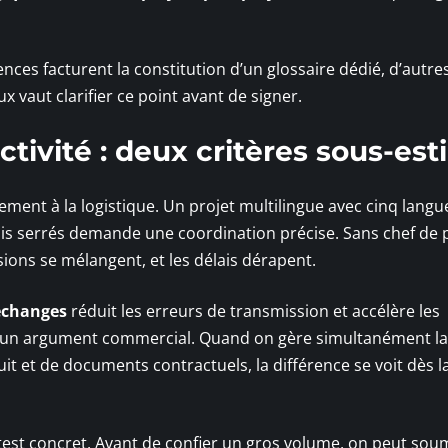
ences facturent la constitution d’un glossaire dédié, d’autre
x vaut clarifier ce point avant de signer.
ctivité : deux critères sous-es
rement à la logistique. Un projet multilingue avec cinq langu
lais serrés demande une coordination précise. Sans chef de 
rsions se mélangent, et les délais dérapent.
 échanges
réduit les erreurs de transmission et accélère les
pas un argument commercial. Quand on gère simultanément la
it et de documents contractuels, la différence se voit dès l
n test concret. Avant de confier un gros volume, on peut sou