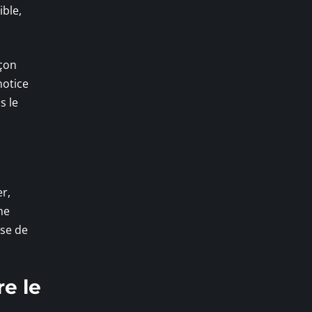
ible,
açon
notice
s le
er,
me
use de
re le