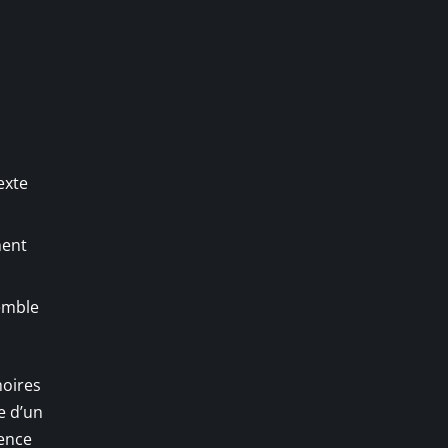
exte
ment
semble
moires
e d’un
gence