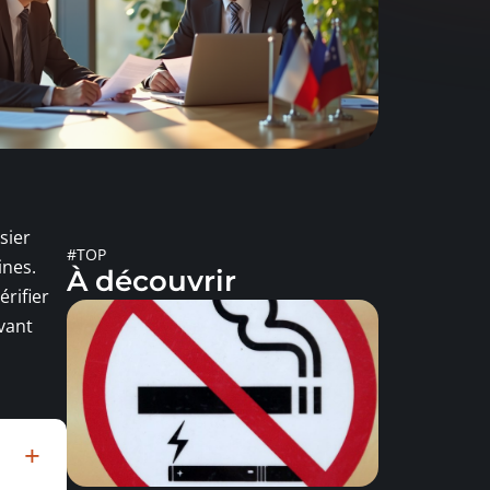
sier
#TOP
ines.
À découvrir
érifier
avant