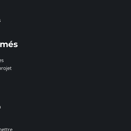
s
timés
es
projet
a
mettre