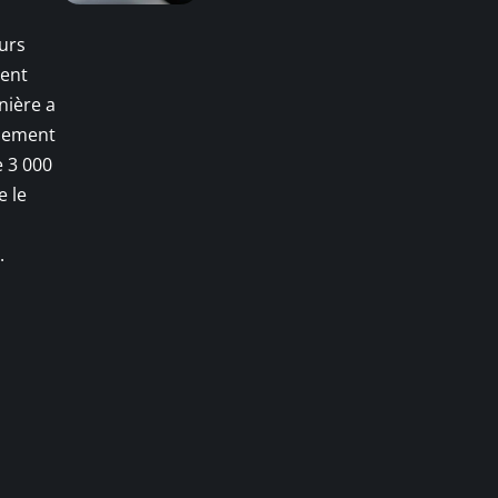
urs
lent
nière a
rdement
e 3 000
e le
.