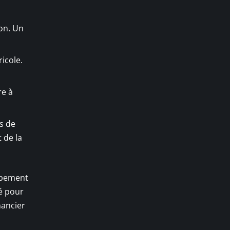
ion. Un
icole.
re à
es de
 de la
oppement
é pour
nancier