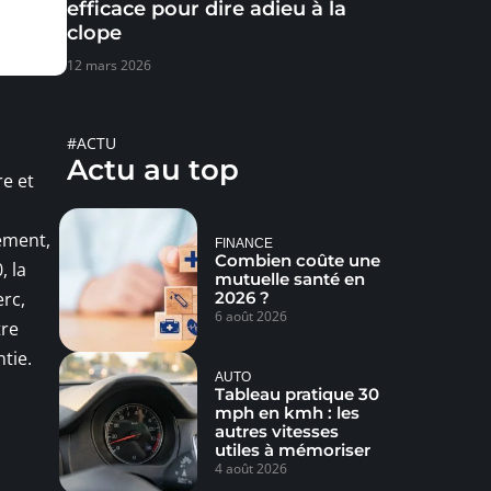
efficace pour dire adieu à la
clope
12 mars 2026
#ACTU
Actu au top
re et
lement,
FINANCE
Combien coûte une
, la
mutuelle santé en
2026 ?
erc,
6 août 2026
tre
ntie.
AUTO
Tableau pratique 30
mph en kmh : les
autres vitesses
utiles à mémoriser
4 août 2026