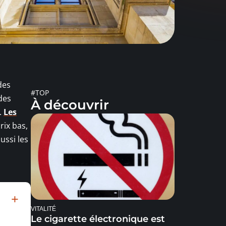
des
#TOP
des
À découvrir
.
Les
rix bas,
ussi les
VITALITÉ
Le cigarette électronique est